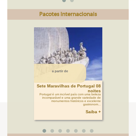
Pacotes Internacionais
a partir de
Sete Maravilhas de Portugal 08
noites
Portugal é um incrível país com uma beleza
incomparável e uma grande variedade de
monumentos históricos e excelente
gastronom...
Saiba +