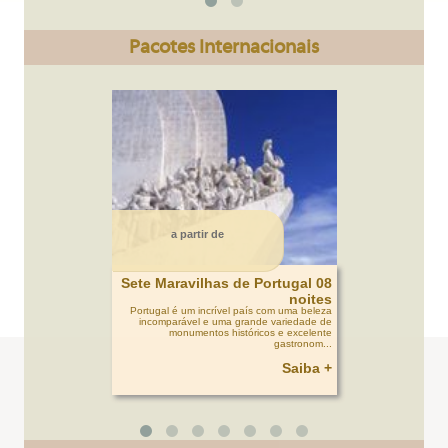
Pacotes Internacionais
a partir de
Sete Maravilhas de Portugal 08
noites
Portugal é um incrível país com uma beleza
incomparável e uma grande variedade de
monumentos históricos e excelente
gastronom...
Saiba +