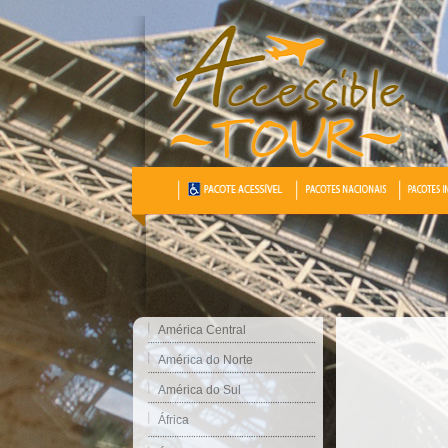
América Central
América do Norte
América do Sul
África