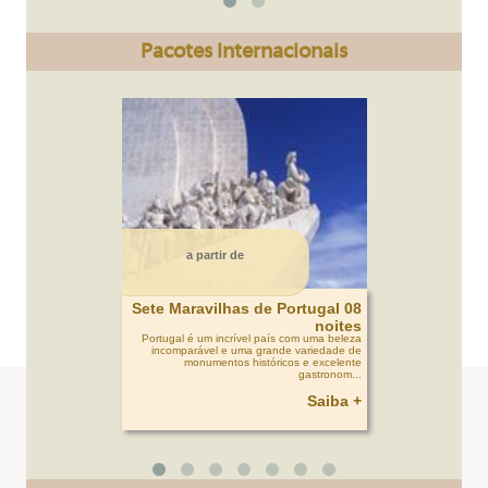
Pacotes Internacionais
a partir de
Sete Maravilhas de Portugal 08
noites
Portugal é um incrível país com uma beleza
incomparável e uma grande variedade de
monumentos históricos e excelente
gastronom...
Saiba +