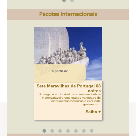
Pacotes Internacionais
a partir de
Sete Maravilhas de Portugal 08
noites
Portugal é um incrível país com uma beleza
incomparável e uma grande variedade de
monumentos históricos e excelente
gastronom...
Saiba +