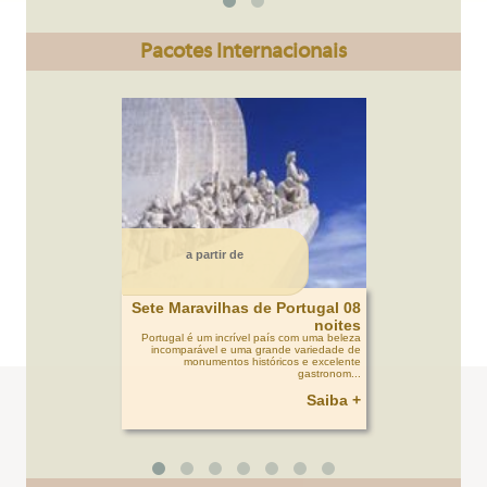
Pacotes Internacionais
a partir de
Sete Maravilhas de Portugal 08
noites
Portugal é um incrível país com uma beleza
incomparável e uma grande variedade de
monumentos históricos e excelente
gastronom...
Saiba +