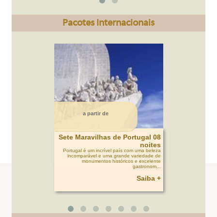
Pacotes Internacionais
a partir de
Sete Maravilhas de Portugal 08
noites
Portugal é um incrível país com uma beleza
incomparável e uma grande variedade de
monumentos históricos e excelente
gastronom...
Saiba +