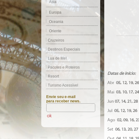
Ásia
Europa
Oceania
Oriente
Cruzeiros
Destinos Especiais
Lua de Mel
Pacotes e Roteiros
D
atas de início:
Resort
Abr
05, 12, 19, 26
Turismo Acessível
Mai
03, 10, 17, 24
Envie seu e-mail
para receber news.
Jun
07, 14, 21, 28
Jul
05, 12, 19, 26
Ago
02, 09, 16, 2
Set
06, 13, 20, 27
Out
04, 11, 18, 2