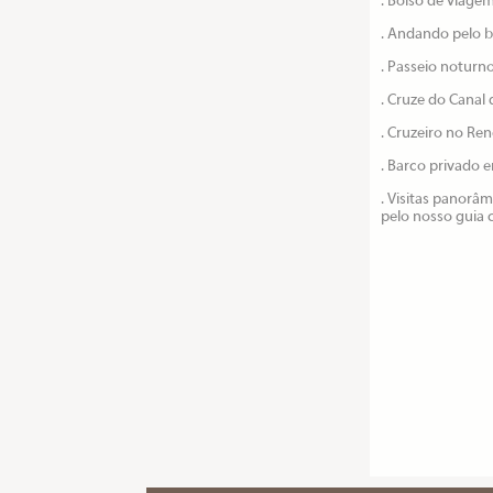
. Bolso de viage
. Andando pelo b
. Passeio noturn
. Cruze do Canal
. Cruzeiro no Re
. Barco privado 
. Visitas panorâm
pelo nosso guia c