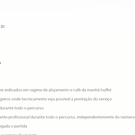
 31
a
téis indicados em regime de alojamento e café da manhã buffet
ageiros onde tecnicamente seja possível a prestação do serviço
 durante todo o percurso
ante profissional durante todo o percurso, independentemente do númer
egada e partida