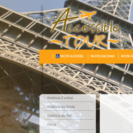
América Central
América do Norte
América do Sul
África