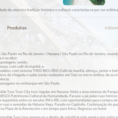
dade de uma rica tradição histórica e cultural, caracteriza-se por ser ecl
 São Paulo ou Rio de Janeiro / Havana / São Paulo ou Rio de Janeiro, voan
 e na alta);
ospedagem, sendo:
avana, com café da manhã, e
aradero, com sistema TUDO INCLUÍDO (Café da manhã, almoço, jantar e bebid
ativos de chegada e saída (serão realizados em Taxi ou micro-ônibus, de ac
tência;
 passageiro no embarque em São Paulo.
ible Tour Tour: City tour regular em Havana: Visita a área externa do Parqu
NESCO Patrimonio Cultural da Humanidade. Passeio a pé pelas ruas históricas
s espanhóis entre os séculos XVI e XIX, com oportunidades para compra de 
is ruas e avenidas de Habana Vieja. Parada no Capitolio. Continuação do pa
na Plaza de la Revolución com tempo para fotos. Regresso ao hotel.
essible Tour tour reserva-se o direito de substituir este serviço por outro 