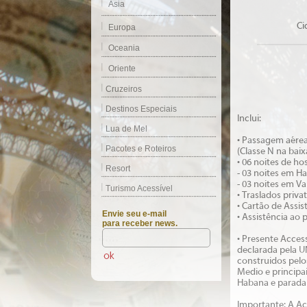
Ásia
Ci
Europa
Oceania
Oriente
Cruzeiros
Destinos Especiais
Inclui:
Lua de Mel
• Passagem aérea
Pacotes e Roteiros
(Classe N na baixa
• 06 noites de h
Resort
- 03 noites em H
- 03 noites em V
Turismo Acessível
• Traslados priv
• Cartão de Assis
Envie seu e-mail
• Assistência ao
para receber news.
• Presente Access
declarada pela U
construidos pelo
Medio e principa
Habana e parada 
Importante: A Acc