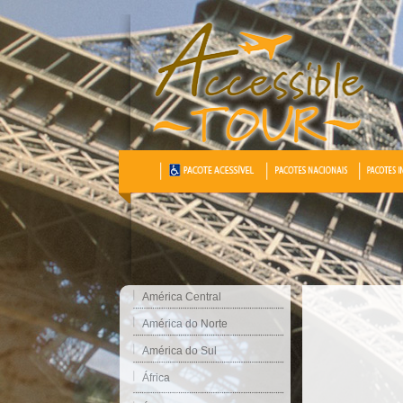
América Central
América do Norte
América do Sul
África