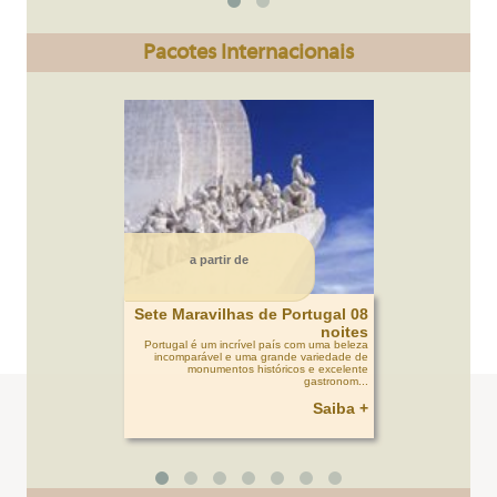
Pacotes Internacionais
a partir de
Sete Maravilhas de Portugal 08
noites
Portugal é um incrível país com uma beleza
incomparável e uma grande variedade de
monumentos históricos e excelente
gastronom...
Saiba +