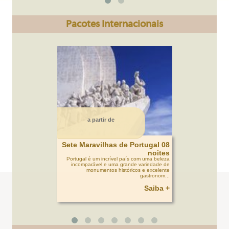
Pacotes Internacionais
a partir de
Sete Maravilhas de Portugal 08
noites
Portugal é um incrível país com uma beleza
incomparável e uma grande variedade de
monumentos históricos e excelente
gastronom...
Saiba +