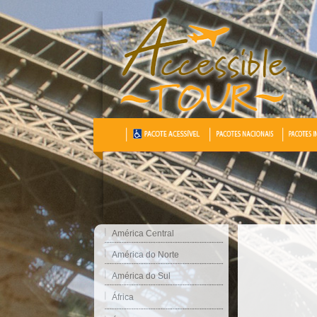
América Central
América do Norte
América do Sul
África