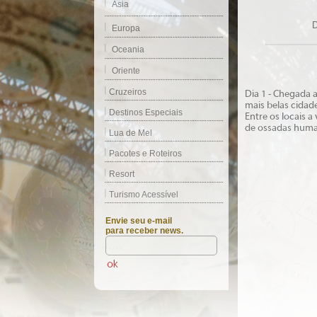
Ásia
D
Europa
Oceania
Oriente
Cruzeiros
Dia 1 - Chegada a
mais belas cidad
Destinos Especiais
Entre os locais 
de ossadas human
Lua de Mel
Pacotes e Roteiros
Resort
Turismo Acessível
Envie seu e-mail
para receber news.